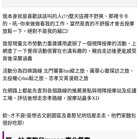
我本身就是喜歡該該叫的人(!?)整天這裡不舒爽、那裡卡卡
的，吼~你來做做看我的工作，當然是真的不舒服才會去按摩
放鬆一下，絕對不是我的藉口!
我發現臺北市勞動力重建運用處辦了一個視障按摩的活動，上
網查了一下覺得活動很實在也滿有趣的，親自走訪後更能感受
背後深層涵義
活動分為四條路線 北門饕客fun縱之旅、萬華心靈探訪之旅、
北投暖心fun鬆之旅、忠孝文青漫遊之旅
在網路上都能先查到各個路線的推薦景點與視障按摩站及庇護
工場，評估後想走忠孝路線，按摩站最多XD
欸~才不是!是想去文創園區及喜憨兒烘焙屋走走，他們家麵包
很好吃耶!