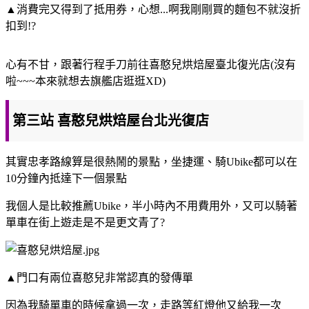
▲消費完又得到了抵用券，心想...啊我剛剛買的麵包不就沒折
扣到!?
心有不甘，跟著行程手刀前往喜憨兒烘焙屋臺北復光店(沒有
啦~~~本來就想去旗艦店逛逛XD)
第三站 喜憨兒烘焙屋台北光復店
其實忠孝路線算是很熱鬧的景點，坐捷運、騎Ubike都可以在
10分鐘內抵達下一個景點
我個人是比較推薦Ubike，半小時內不用費用外，又可以騎著
單車在街上遊走是不是更文青了?
▲門口有兩位喜憨兒非常認真的發傳單
因為我騎單車的時候拿過一次，走路等紅燈他又給我一次