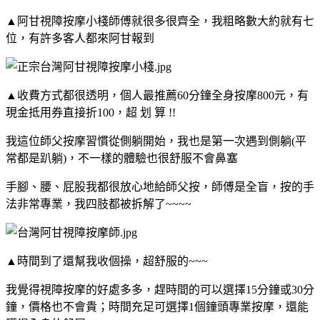
▲阿甘視障按摩小棧師傅就很多很齊全，我粗略數大約就有七
位，有許多客人都來阿甘報到
▲收費方式都很透明，個人最推薦60分鐘全身按摩800元，有
現金抵用券直接折100，超 划 算 !!
我這位師父按摩習慣從側躺開始，我也是第一次遇到側躺(平
常都是趴躺)，不一樣的體驗也很舒服不會鼻塞
手腳、腰、屁股我都很放心地給師父按，師傅是全盲，按的手
法非常專業，我四肢都被拆解了~~~~
▲時間到了還幫我收個操，超舒服的~~~
我覺得視障按摩的好處多多，趕時間的可以選擇15分鐘或30分
鐘，價格也不會貴；時間充足可選擇1個鐘頭專業按摩，還能