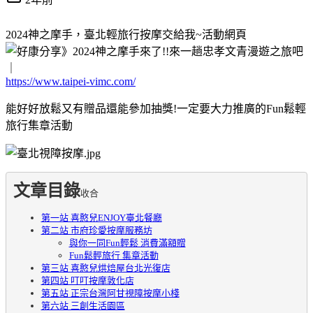
2024神之摩手，臺北輕旅行按摩交給我~活動網頁
https://www.taipei-vimc.com/
能好好放鬆又有贈品還能參加抽獎!一定要大力推廣的Fun鬆輕
旅行集章活動
文章目錄
收合
第一站 喜憨兒ENJOY臺北餐廳
第二站 市府珍愛按摩服務坊
與你一同Fun輕鬆 消費滿額贈
Fun鬆輕旅行 集章活動
第三站 喜憨兒烘焙屋台北光復店
第四站 叮叮按摩敦化店
第五站 正宗台灣阿甘視障按摩小棧
第六站 三創生活園區