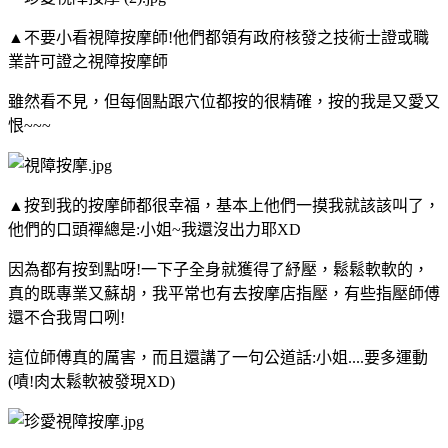
▲不要小看視障按摩師!他們都領有政府核發之技術士證或職
業許可證之視障按摩師
雖然看不見，但每個點跟穴位都按的很精確，按的我是又愛又
恨~~~
▲按到我的按摩師都很幸福，基本上他們一摸我就該該叫了，
他們的口頭禪總是:小姐~我還沒出力耶XD
因為都有按到點呀!一下子全身就獲得了紓壓，鬆鬆軟軟的，
真的既專業又蘇胡，我平常也有去按摩店指壓，有些指壓師傅
還不合我胃口咧!
這位師傅真的厲害，而且還講了一句公道話:小姐....要多運動
(嘖!肉太鬆軟被發現XD)