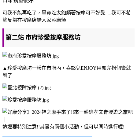
口味 銷量很好!
可我不能再吃了，畢竟吃太飽躺著按摩可不好受.....我可不希
望反芻在按摩店給人家添麻煩
第二站 市府珍愛按摩服務坊
▲珍愛按摩坊一樣在市府內，喜憨兒ENJOY用餐完拐個彎就
到了
這邊要特別注意!!其實有兩個小活動，但可以同時進行喔!