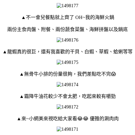
▲不一會兒餐點就上齊了
OH~我的海鮮火鍋
兩份主食肉盤、附餐、兩份蔬食菜盤、海鮮拼盤以及鍋底
▲龍蝦真的很巨，還有我喜歡的干貝、白蝦、草蝦、蛤蜊等等
▲無骨牛小排的份量很夠，我們差點吃不完😱
▲霜降牛油花較少不會太肥，吃起來較有嚼勁
▲來~小網美來視吃給大家看😂😂 優雅的涮肉肉