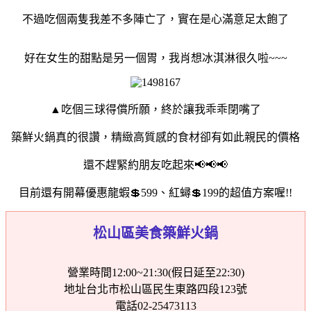
不過吃個兩隻我差不多陣亡了，實在是心滿意足太飽了
好在女生的甜點是另一個胃，我肖想冰淇淋很久啦~~~
▲吃個三球得償所願，終於讓我乖乖閉嘴了
築鮮火鍋真的很讚，精緻高質感的食材卻有如此親民的價格
還不趕緊約朋友吃起來📢📢📢
目前還有開幕優惠龍蝦💲599、紅蟳💲199的超值方案喔!!
松山區美食築鮮火鍋
營業時間
12:00~21:30(假日延至22:30)
地址
台北市松山區民生東路四段123號
電話
02-25473113