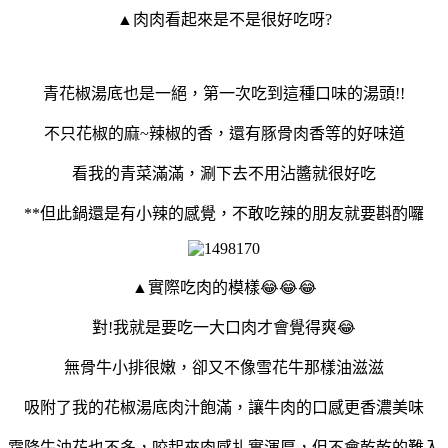
▲肉肉看起來是不是很好吃呀?
青花椒湯底也是一絕，第一次吃到這種口味的湯頭!!
不只花椒的麻~辣椒的香，還有豚骨肉香等的好味道
看我的青菜滿滿，涮下去不用沾醬就很好吃
**但此鍋還是有小辣的感覺，不敢吃辣的朋友就要斟酌囉
▲實際吃肉的模樣😂😂😂
對!我就是要吃一大口肉才會覺得爽😂
無骨牛小排很嫩，卻又不像雪花牛那樣油滋滋
吸附了我的花椒湯底肉汁飽滿，讓牛肉的口感更香濃美味
霜降牛油花也不多，咬起來肉感扎實渾厚，但不會乾乾的難入