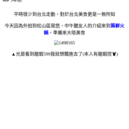
平時很少到台北走動，對於台北美食更是一無所知
今天因為外拍到松山區晃悠，中午聽友人的介紹來到
築鮮火
鍋
，準備來大啖美食
▲光是看到龍蝦599我就想飄進去了(本人有龍蝦控🦞)