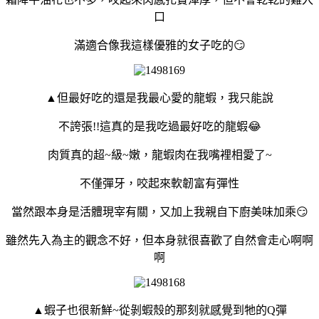
口
滿適合像我這樣優雅的女子吃的😏
▲但最好吃的還是我最心愛的龍蝦，我只能說
不誇張!!這真的是我吃過最好吃的龍蝦😂
肉質真的超~級~嫩，龍蝦肉在我嘴裡相愛了~
不僅彈牙，咬起來軟韌富有彈性
當然跟本身是活體現宰有關，又加上我親自下廚美味加乘😏
雖然先入為主的觀念不好，但本身就很喜歡了自然會走心啊啊
啊
▲蝦子也很新鮮~從剝蝦殼的那刻就感覺到牠的Q彈